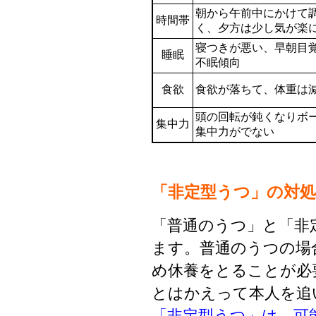
朝から午前中にかけて
時間帯
く、夕方は少し気が楽
寝つきが悪い、早朝目
睡眠
不眠傾向
食欲
食欲が落ちて、体重は
頭の回転が鈍くなりボ
集中力
集中力がでない
「非定型うつ」の対処
「普通のうつ」と「非
ます。普通のうつの場
め休養をとることが必
とはかえって本人を追
「非定型うつ」は、可