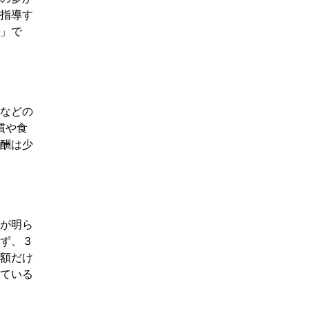
指導す
」で
などの
慣や食
酬は少
態が明ら
ず、３
額だけ
ている