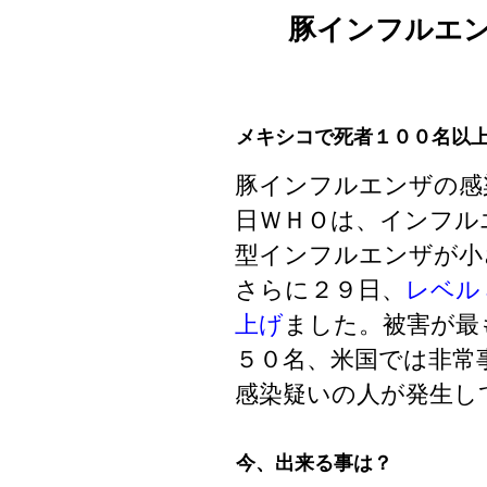
豚インフルエ
メキシコで死者１００名以
豚インフルエンザの感
日ＷＨＯは、
インフル
型インフルエンザが小
さらに２９日、
レベル
上げ
ました。被害が最
５０名、米国では非常
感染疑いの人が発生し
今、出来る事は？