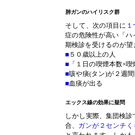
肺ガンのハイリスク群
そして、次の項目に
１
症の危険性が高い「ハ
期検診を受けるのが望
■
５０歳以上の人
■
「１日の喫煙本数×喫
■
咳や痰(タン)が２週
■
血痰が出る
エックス線の効果に疑問
しかし実際、集団検診
合、
ガンが２センチく