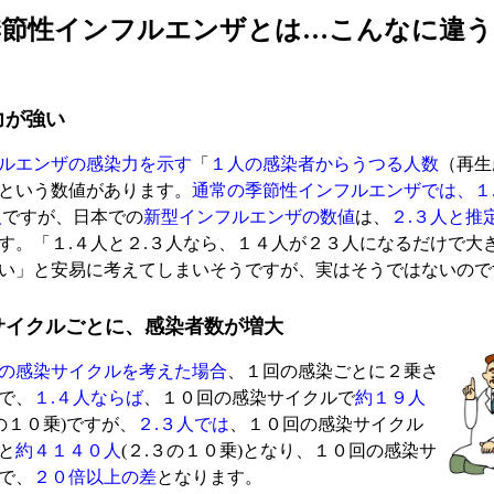
季節性インフルエンザとは…こんなに違う
力が強い
ルエンザの感染力を示す
「
１人の感染者からうつる人数
（再生
という数値があります。
通常の季節性インフルエンザでは、１
人
ですが、日本での
新型インフルエンザの数値
は、
２.３人と推
す。「１.４人と２.３人なら、１４人が２３人になるだけで大
い」と安易に考えてしまいそうですが、実はそうではないので
サイクルごとに、感染者数が増大
の感染サイクルを考えた場合
、１回の感染ごとに２乗さ
で、
１.４人ならば
、１０回の感染サイクルで
約１９人
４の１０乗)ですが、
２.３人では
、１０回の感染サイクル
と
約４１４０人
(２.３の１０乗)となり、１０回の感染サ
で、
２０倍以上の差
となります。