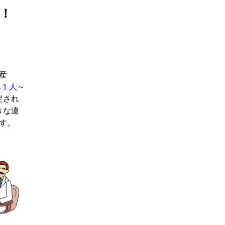
！
産
.１人～
定
され
きな違
す。