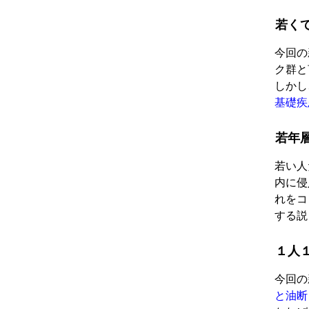
若く
今回の
ク群と
しかし
基礎疾
若年
若い人
内に侵
れをコ
する説
１人
今回の
と油断