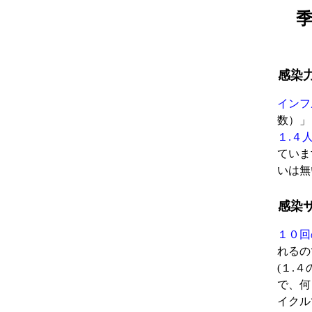
感染
インフ
数）」
１.４
ていま
いは無
感染
１０回
れるの
(１.
で、何
イクル