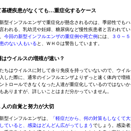
て基礎疾患がなくても…重症化するケース
新型インフルエンザで重症化が懸念されるのは、季節性でもハ
言われる、乳幼児や妊婦、糖尿病など慢性疾患者と言われてい
、
今回の新型インフルエンザの重症例や死亡例
には、
３０～５
患のない人もいる
と、ＷＨＯは警告しています。
層はウイルスの増殖が速い？
たちはウイルスに対して余り免疫を持っていないので、ウイル
入した際に、通常のインフルエンザよりずっと速く体内で増殖
ントロールできなくなった人達が重症化しているのではないか
もありますが、詳しいことはまだ分かっていません。
１人の自覚と努力が大切
新型インフルエンザは、
「軽症だから、何の対策もしなくて大
していると、感染はどんどん広がってしまう
でしょう。感染者