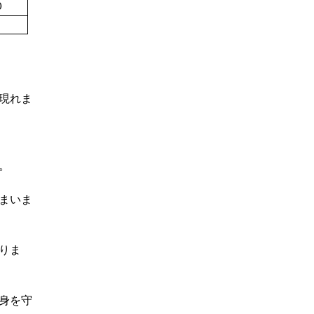
０
現れま
。
まいま
りま
身を守