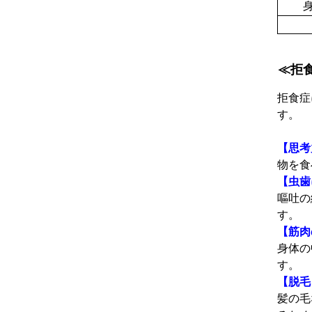
≪拒
拒食症
す。
【思考
物を食
【虫歯
嘔吐の
す。
【筋肉
身体の
す。
【脱毛
髪の毛