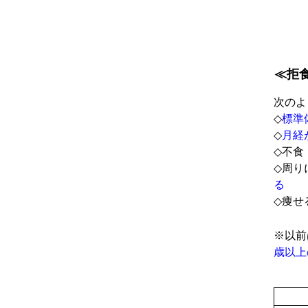
≪拒
次のよ
◇
標準
◇
月経
◇不食
◇周り
る
◇痩せ
※以前
歳以上