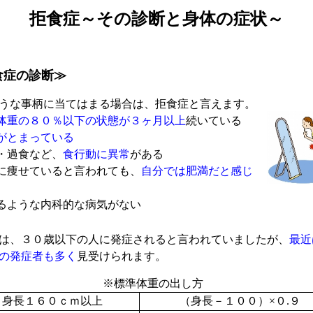
拒食症～その診断と身体の症状～
食症の診断≫
うな事柄に当てはまる場合は、拒食症と言えます。
体重の８０％以下の状態が３ヶ月以上
続いている
がとまっている
・過食など、
食行動に異常
がある
に痩せていると言われても、
自分では肥満だと感じ
るような内科的な病気がない
は、３０歳以下の人に発症されると言われていましたが、
最近
の発症者も多く
見受けられます。
※標準体重の出し方
身長１６０ｃｍ以上
（身長－１００）×０.９