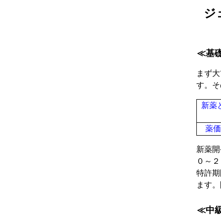
ジ
≪基
まず大
す。そ
新薬
薬価
新薬開
０～２
特許期
ます。
≪中