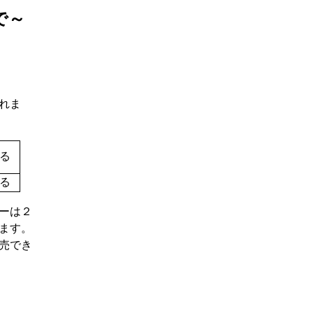
で～
れま
る
る
ーは２
ます。
売でき