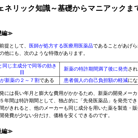
ェネリック知識～基礎からマニアックま
礎編≫
前提として、
医師が処方する医療用医薬品
であることがあげら
の他にも、次のような特徴があります。
と同じ主成分で同等の効き
新薬の特許期間満了後に発売
され
目
が新薬の２～７割
である
患者個人の自己負担額の軽減
にな
発には長い年月と膨大な費用がかかるため、新薬の開発メーカ
５年間は特許期間として、独占的に「先発医薬品」を発売でき
間がきれると、他のメーカーも同じ成分を用いた薬を製造・販
開発費が少ない分だけ、価格を安くできるのです。
級編≫