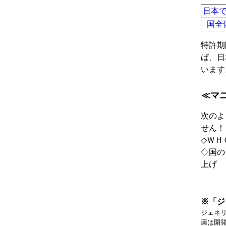
日本
国全
特許期
ば、日
います
≪マ
次のよ
せん！
◇ＷＨ
◇国の
上げ
※「ジ
ジェネ
薬は開