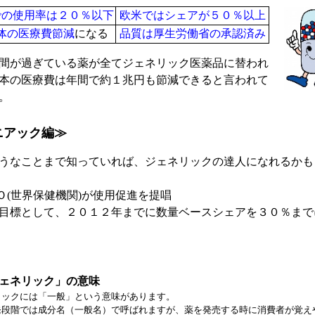
での使用率は２０％以下
欧米ではシェアが５０％以上
体の医療費節減
になる
品質は厚生労働省の承認済み
間が過ぎている薬が全てジェネリック医薬品に替われ
本の医療費は年間で約１兆円も節減できると言われて
。
ニアック編≫
うなことまで知っていれば、ジェネリックの達人になれるかも
Ｏ(世界保健機関)が使用促進を提唱
目標として、２０１２年までに数量ベースシェアを３０％まで
ェネリック」の意味
リックには「一般」という意味があります。
発段階では成分名（一般名）で呼ばれますが、薬を発売する時に消費者が覚え