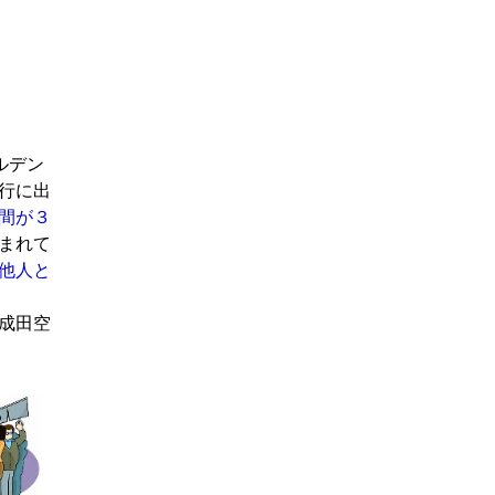
ルデン
行に出
間が３
まれて
他人と
成田空