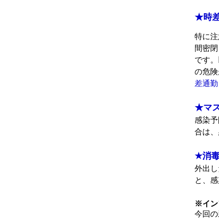
★時
特に注
間密閉
です。
の危険
差通勤
★マ
感染予
合は、
★消毒
外出し
と、感
※イン
今回の