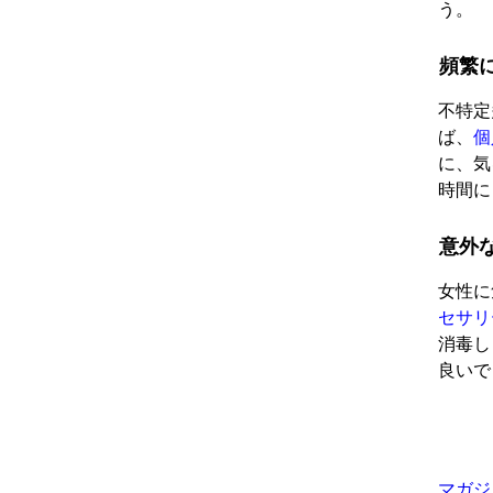
う。
頻繁
不特定
ば、
個
に、気
時間に
意外
女性に
セサリ
消毒し
良いで
マガジ