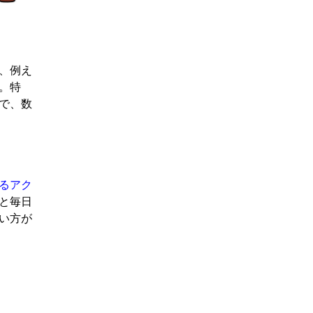
、例え
。特
で、数
るアク
と毎日
い方が