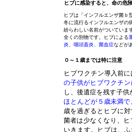
ヒブに感染すると、命の危
ヒブは「インフルエンザ菌ｂ
冬に流行るインフルエンザの
紛らわしい名前がついていま
全くの別物です。ヒブによる
炎、咽頭蓋炎、菌血症
などが
０～１歳までは特に注意
ヒブワクチン導入前に
の子供がヒブワクチン
し、後遺症を残す子供
ほとんどが５歳未満で
歳を過ぎるとヒブに対
菌者は少なくなり、ヒ
いきます。ヒブは、ふ